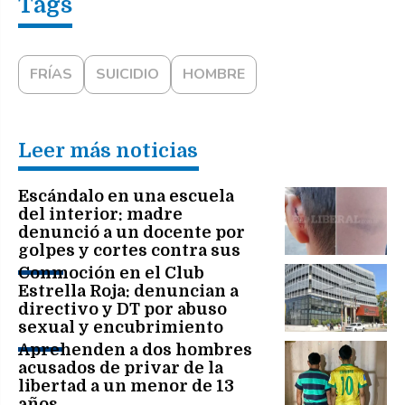
FRÍAS
SUICIDIO
HOMBRE
Leer más noticias
Escándalo en una escuela
del interior: madre
denunció a un docente por
golpes y cortes contra sus
hijos de 7 y 11 años
Conmoción en el Club
Estrella Roja: denuncian a
directivo y DT por abuso
sexual y encubrimiento
Aprehenden a dos hombres
acusados de privar de la
libertad a un menor de 13
años