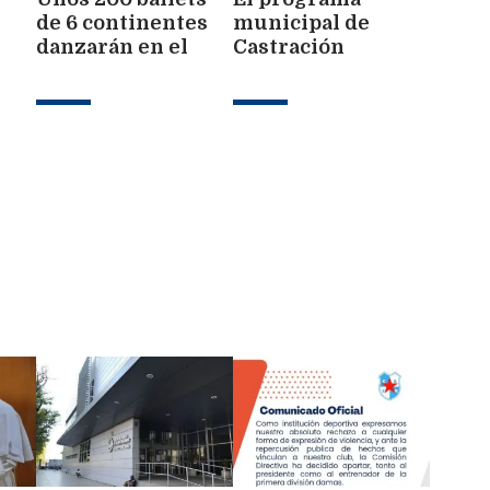
de 6 continentes
municipal de
n
danzarán en el
Castración
próximo FIFAS
Gratuita estuvo en
2026
el Bº 25 de Mayo
acto
a de