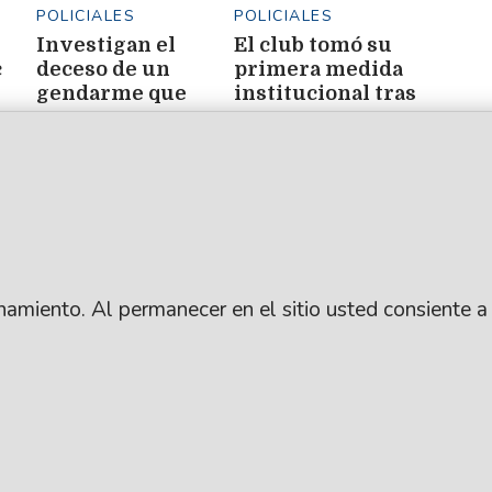
POLICIALES
POLICIALES
Investigan el
El club tomó su
c
deceso de un
primera medida
gendarme que
institucional tras
ué
sufrió un paro
las denuncias:
ene
cardíaco en el CISB
apartó al
presidente y al
entrenador
ionamiento. Al permanecer en el sitio usted consiente a
.
SUSCRIBITE
ARCHIVO
: Lic. Gustavo Eduardo Ick
CONTACTANOS
PUBLICIDAD
ro / República Argentina
AYUDA
ANUNCIÁ CON NOSO