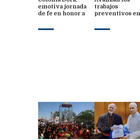
emotiva jornada
trabajos
de fe en honor a
preventivos e
San Cayetano
desagües
pluviales para
mitigar el imp
de la temporad
lluvias