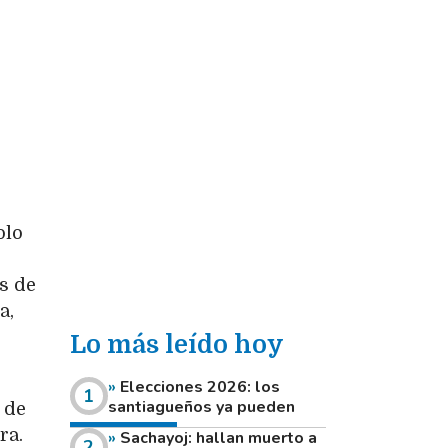
olo
s de
a,
Lo más leído hoy
Elecciones 2026: los
santiagueños ya pueden
 de
consultar dónde votan este
ra.
Sachayoj: hallan muerto a
domingo