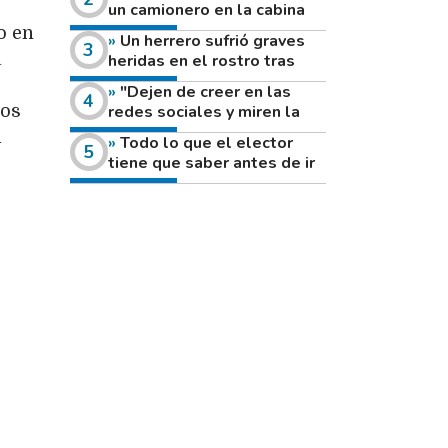
un camionero en la cabina
de su vehículo a la vera de
o en
Un herrero sufrió graves
un camino rural
a
heridas en el rostro tras
reventar el disco de una
"Dejen de creer en las
amoladora
redes sociales y miren la
dos
heladera de sus casas": el
l
Todo lo que el elector
fuerte mensaje de una joven
tiene que saber antes de ir
que votó por primera vez
a votar este domingo