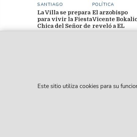
SANTIAGO
POLÍTICA
La Villa se prepara
El arzobispo
para vivir la Fiesta
Vicente Bokali
Chica del Señor de
reveló a EL
los Milagros de
LIBERAL por q
Sonia De Marco
Mailín, una de las
León XIV no vi
fiestas más
a Santiago del
convocantes.
Estero
Este sitio utiliza cookies para su func
© EL LIBERAL S.A
Director Editorial
Santiago del Este