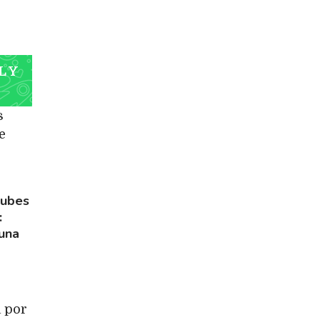
L Y
s
e
lubes
 una
a por