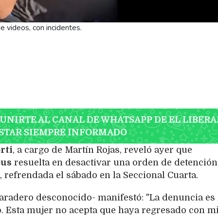
 videos, con incidentes.
 UNIRTE AL CANAL DE WHATSAPP DE EL LIBERA
STAR SIEMPRE INFORMADO
rti
, a cargo de Martín Rojas, reveló ayer que
pus
resuelta en desactivar una orden de detención,
, refrendada el sábado en la Seccional Cuarta.
 paradero desconocido- manifestó: "La denuncia es
. Esta mujer no acepta que haya regresado con m