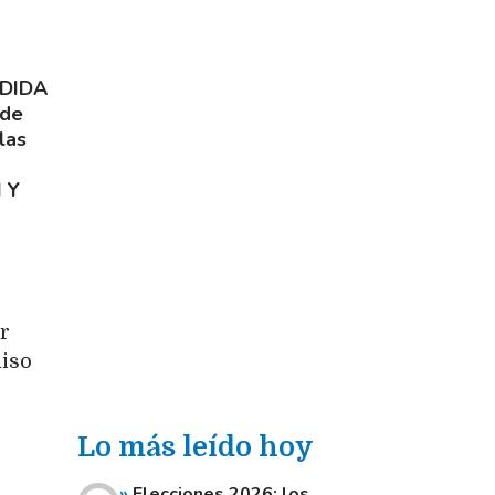
EDIDA
 de
las
 Y
r
miso
Lo más leído hoy
Elecciones 2026: los