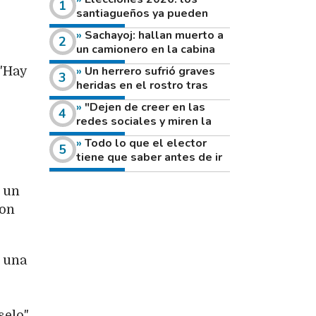
santiagueños ya pueden
consultar dónde votan este
Sachayoj: hallan muerto a
domingo
un camionero en la cabina
de su vehículo a la vera de
Un herrero sufrió graves
 "Hay
un camino rural
heridas en el rostro tras
reventar el disco de una
"Dejen de creer en las
amoladora
redes sociales y miren la
heladera de sus casas": el
Todo lo que el elector
fuerte mensaje de una joven
tiene que saber antes de ir
que votó por primera vez
a votar este domingo
n un
con
e una
elo",