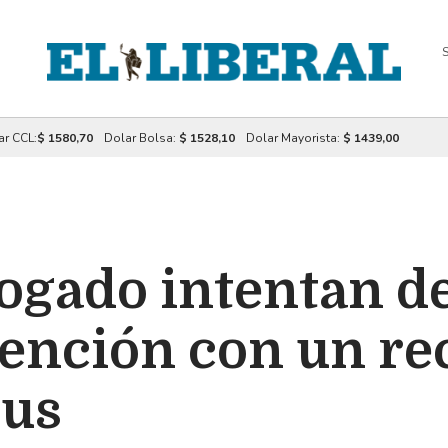
S
ar CCL:
$ 1580,70
Dolar Bolsa:
$ 1528,10
Dolar Mayorista:
$ 1439,00
bogado intentan d
tención con un re
pus