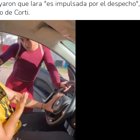
aron que Iara "es impulsada por el despecho",
o de Corti.