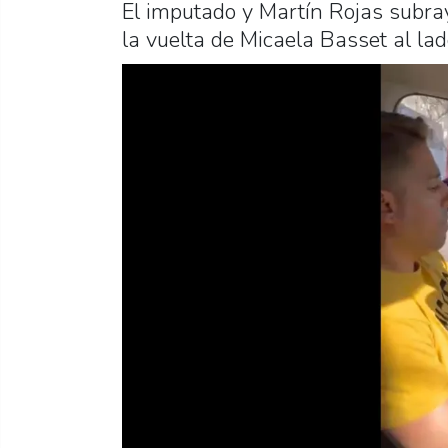
El imputado y Martín Rojas subray
la vuelta de Micaela Basset al lad