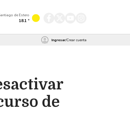
antiago de Estero
18.1
º
Ingresar
/
Crear cuenta
esactivar
curso de