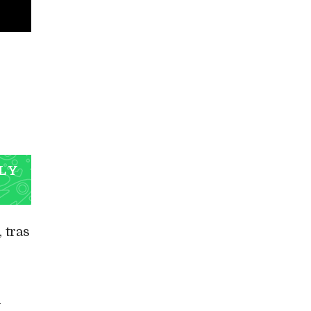
L Y
 tras
i