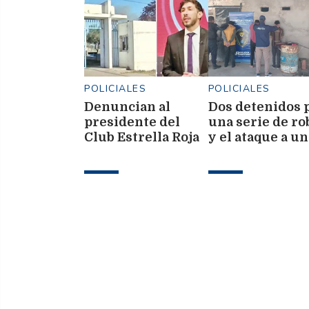
POLICIALES
POLICIALES
Denuncian al
Dos detenidos 
presidente del
una serie de ro
Club Estrella Roja
y el ataque a un
por abuso sexual
distribuidora d
bebidas en Pam
de los Guanaco