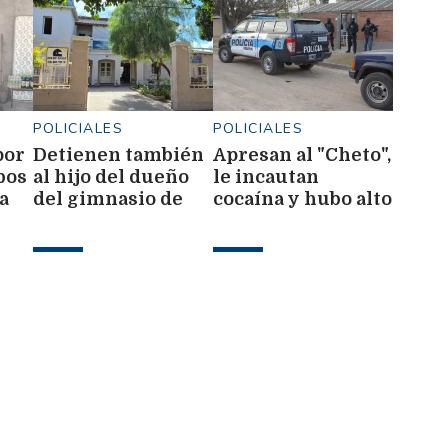
POLICIALES
POLICIALES
por
Detienen también
Apresan al "Cheto",
bos
al hijo del dueño
le incautan
a
del gimnasio de
cocaína y hubo alto
e
Frías, donde
revuelo familiar
pa
hallaron
s
marihuana y
balanzas