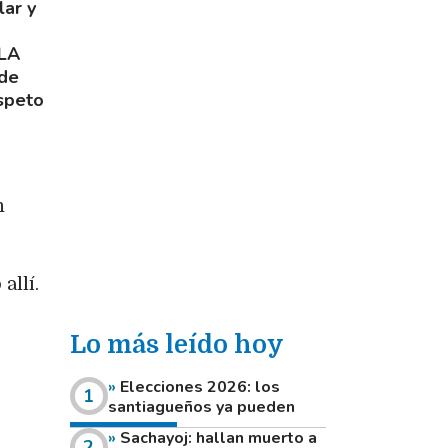
lar y
 LA
 de
espeto
n
allí.
Lo más leído hoy
Elecciones 2026: los
santiagueños ya pueden
consultar dónde votan este
Sachayoj: hallan muerto a
domingo