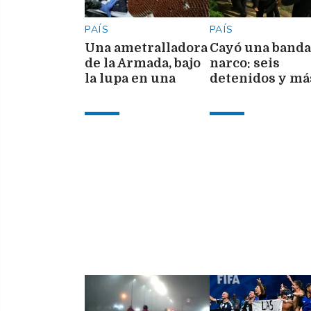
PAÍS
PAÍS
Una ametralladora
Cayó una banda
de la Armada, bajo
narco: seis
la lupa en una
detenidos y má
causa judicial
de 1.700 dosis
secuestradas