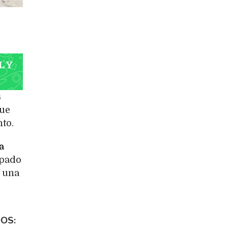
L Y
s
que
to.
a
pado
una
DOS