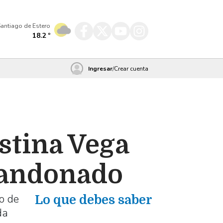
antiago de Estero
18.2
º
Ingresar
/
Crear cuenta
ostina Vega
abandonado
io de
Lo que debes saber
da