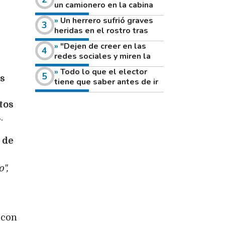
un camionero en la cabina
de su vehículo a la vera de
Un herrero sufrió graves
un camino rural
heridas en el rostro tras
reventar el disco de una
"Dejen de creer en las
amoladora
redes sociales y miren la
heladera de sus casas": el
Todo lo que el elector
fuerte mensaje de una joven
os
tiene que saber antes de ir
que votó por primera vez
a votar este domingo
tos
.
 de
e
",
 con