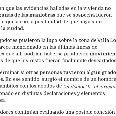
an que las evidencias halladas en la vivienda
no
lgunas de las maniobras
que se sospecha fueron
 lo que abrió la posibilidad de que haya sido
 la ciudad.
igadores pusieron la lupa sobre la zona de
Villa L
arece mencionado en las últimas líneas de
 es que allí podrían haberse producido
movimien
s de que los restos fueran finalmente descartados
terminar
si otras personas tuvieron algún grado
s.
En ese sentido, surgió el nombre de un hombr
ámbitos con los apodos de
o
"el doctor"
"el cirujano
onado en distintas declaraciones y elementos
sa.
igadores continúan evaluando una posible conexión