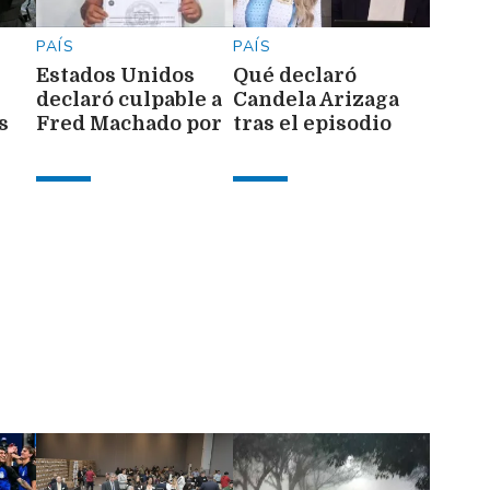
PAÍS
PAÍS
Estados Unidos
Qué declaró
declaró culpable a
Candela Arizaga
s
Fred Machado por
tras el episodio
lavado de dinero y
con Facundo
fraude
Moyano: habló de
miedo y mencionó
a un presunto
dealer