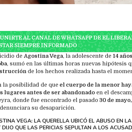
 UNIRTE AL CANAL DE WHATSAPP DE EL LIBERA
STAR SIEMPRE INFORMADO
icidio de
Agostina Vega
, la adolescente de
14 año
oba
, sumó en las últimas horas nuevas hipótesis 
strucción
de los hechos realizada hasta el momen
 la posibilidad de que
el cuerpo de la menor hay
ás lugares antes de ser abandonado
en el descam
eyra, donde fue encontrado el pasado
30 de mayo,
denunciara su desaparición.
TINA VEGA: LA QUERELLA UBICÓ EL ABUSO EN LA
Y DIJO QUE LAS PERICIAS SEPULTAN A LOS ACUSA