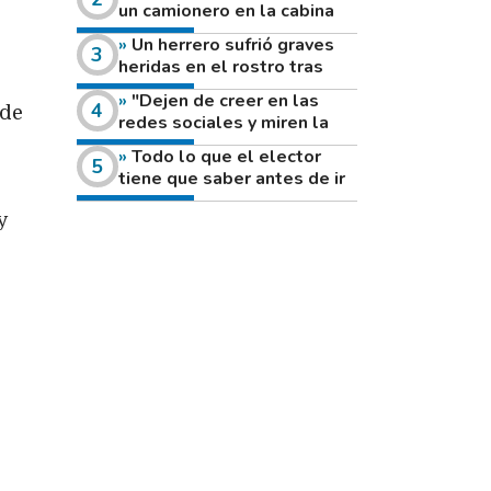
un camionero en la cabina
de su vehículo a la vera de
Un herrero sufrió graves
un camino rural
heridas en el rostro tras
reventar el disco de una
"Dejen de creer en las
amoladora
 de
redes sociales y miren la
heladera de sus casas": el
Todo lo que el elector
fuerte mensaje de una joven
tiene que saber antes de ir
que votó por primera vez
a votar este domingo
y