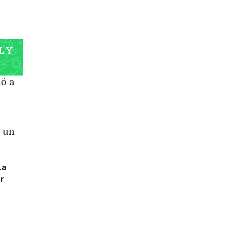
L Y
ó a
n un
La
r