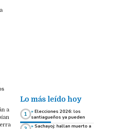
a
l
os
Lo más leído hoy
án a
Elecciones 2026: los
santiagueños ya pueden
bían
consultar dónde votan este
uerra
Sachayoj: hallan muerto a
domingo