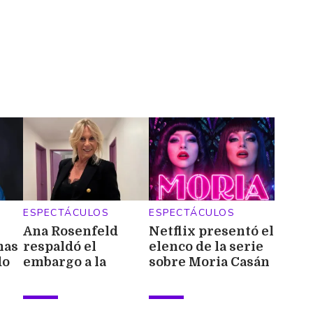
ESPECTÁCULOS
ESPECTÁCULOS
Ana Rosenfeld
Netflix presentó el
mas
respaldó el
elenco de la serie
do
embargo a la
sobre Moria Casán
s
mansión de Mauro
y sorprendió con
os
Icardi: "Todavía
los parecidos
mantiene una