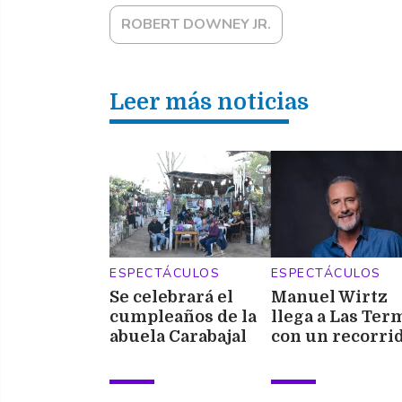
ROBERT DOWNEY JR.
Leer más noticias
ESPECTÁCULOS
ESPECTÁCULOS
Se celebrará el
Manuel Wirtz
cumpleaños de la
llega a Las Ter
abuela Carabajal
con un recorri
con cinco jornadas
por sus grande
de música y
éxitos en Casin
gastronomía en
del Sol