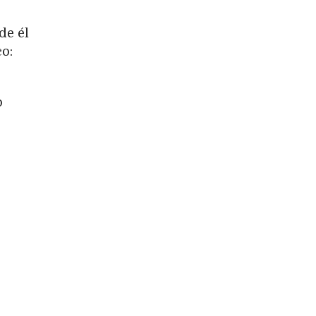
de él
o:
o