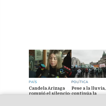
"Lo de Naranja"
PAÍS
POLÍTICA
Candela Arizaga
Pese a la lluvia,
rompió el silencio:
continúa la
"El problema
protesta frente
nunca fue
Congreso contr