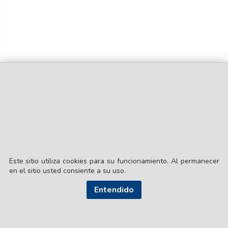
Este sitio utiliza cookies para su funcionamiento. Al permanecer
en el sitio usted consiente a su uso.
Entendido
© EL LIBERAL S.A.
Director Editorial: Lic. Gustavo Eduardo Ick
Santiago del Estero / República Argentina