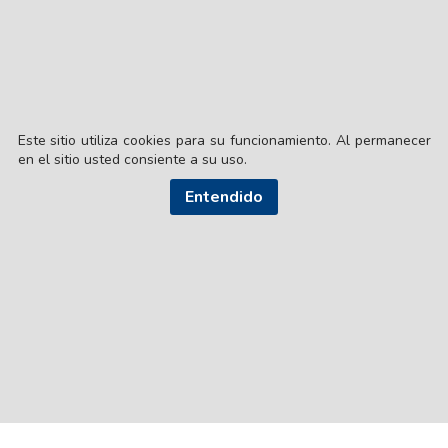
Este sitio utiliza cookies para su funcionamiento. Al permanecer
en el sitio usted consiente a su uso.
Entendido
© EL LIBERAL S.A.
Director Editorial: Lic. Gustavo Eduardo Ick
Santiago del Estero / República Argentina
SEGUI NUESTRAS REDES