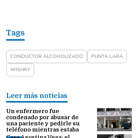
CONDUCTOR ALCOHOLIZADO
PUNTA LARA
WISHKY
Leer más noticias
Un enfermero fue
condenado por abusar de
una paciente y pedirle su
teléfono mientras estaba
internada
Caso Agostina Vega: el