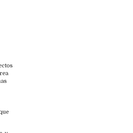
ectos
área
nas
 que