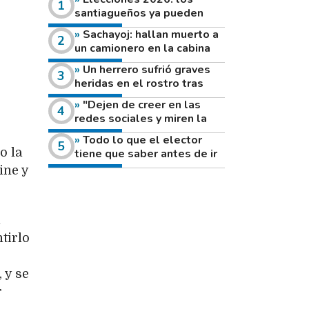
santiagueños ya pueden
consultar dónde votan este
Sachayoj: hallan muerto a
domingo
un camionero en la cabina
de su vehículo a la vera de
Un herrero sufrió graves
un camino rural
heridas en el rostro tras
reventar el disco de una
"Dejen de creer en las
amoladora
redes sociales y miren la
heladera de sus casas": el
Todo lo que el elector
fuerte mensaje de una joven
o la
tiene que saber antes de ir
que votó por primera vez
a votar este domingo
ine y
l
tirlo
 y se
r