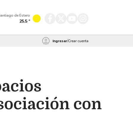
antiago de Estero
25.5
º
Ingresar
/
Crear cuenta
pacios
sociación con