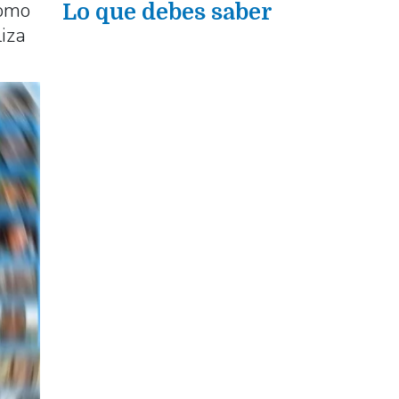
como
Lo que debes saber
iza
xt