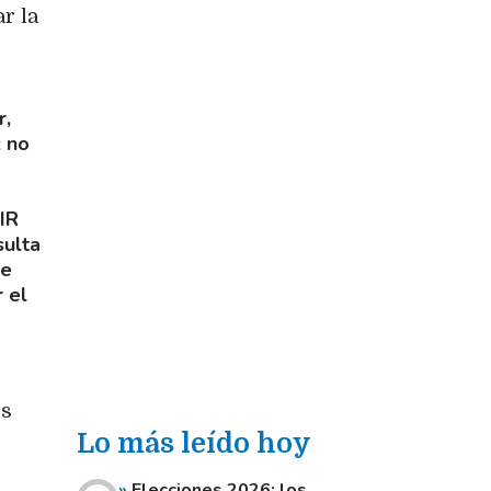
r la
r,
; no
IR
sulta
de
 el
e
es
Lo más leído hoy
Elecciones 2026: los