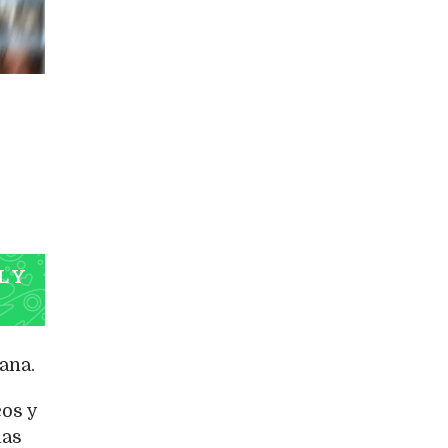
L Y
ana.
cos y
las