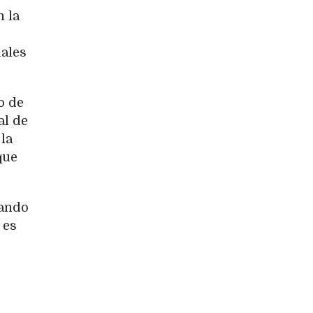
n la
uales
o de
al de
la
que
uando
 es