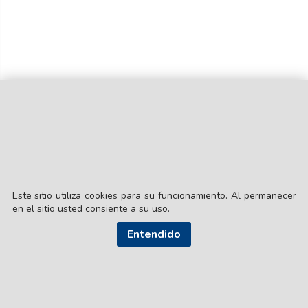
Este sitio utiliza cookies para su funcionamiento. Al permanecer
en el sitio usted consiente a su uso.
© EL LIBERAL S.A.
Entendido
Director Editorial: Lic. Gustavo Eduardo Ick
Santiago del Estero / República Argentina
SEGUI NUESTRAS REDES