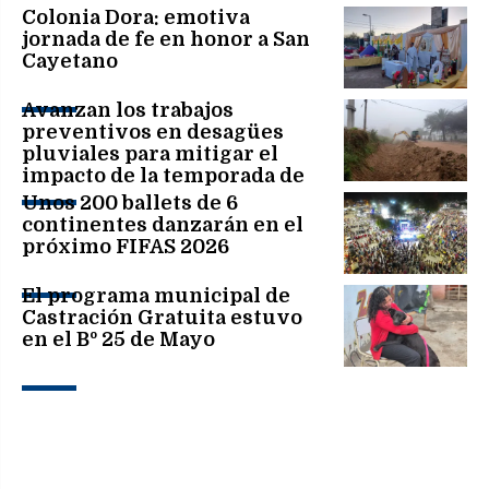
Colonia Dora: emotiva
jornada de fe en honor a San
Cayetano
Avanzan los trabajos
preventivos en desagües
pluviales para mitigar el
impacto de la temporada de
lluvias
Unos 200 ballets de 6
continentes danzarán en el
próximo FIFAS 2026
El programa municipal de
Castración Gratuita estuvo
en el Bº 25 de Mayo