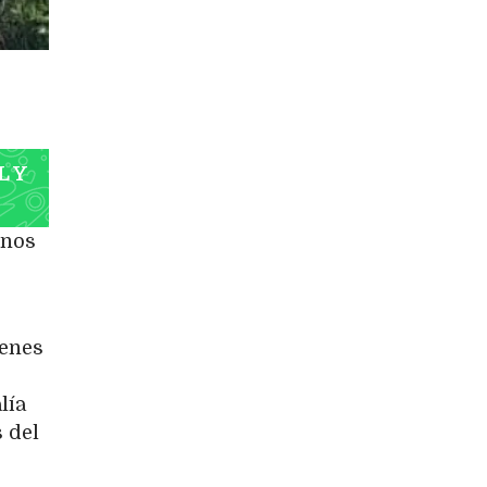
L Y
inos
enes
lía
s del