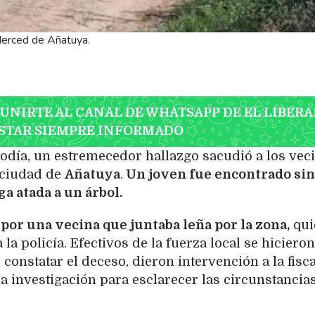
 Merced de Añatuya.
 UNIRTE AL CANAL DE WHATSAPP DE EL LIBERA
STAR SIEMPRE INFORMADO
iodía, un estremecedor hallazgo sacudió a los vec
a ciudad de
Añatuya
.
Un joven fue encontrado sin
a atada a un árbol.
por una vecina que juntaba leña por la zona,
qui
la policía. Efectivos de la fuerza local se hicieron
s constatar el deceso, dieron intervención a la fisca
la investigación para esclarecer las circunstancia