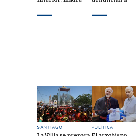
denunció a un
directivo y DT 
docente por
abuso sexual y
golpes y cortes
encubrimiento
contra sus hijos de
7 y 11 años
SANTIAGO
POLÍTICA
La Villa se prepara
El arzobispo