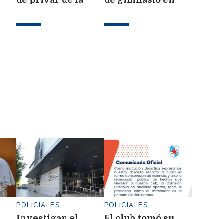
por
libertad a un
Frías con
menor de 13 años
marihuana y casi
$4 millones
POLICIALES
POLICIALES
Investigan el
El club tomó su