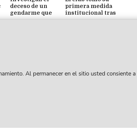
c
deceso de un
primera medida
gendarme que
institucional tras
ué
sufrió un paro
las denuncias:
ene
cardíaco en el CISB
apartó al
presidente y al
entrenador
ionamiento. Al permanecer en el sitio usted consiente a
.
SUSCRIBITE
ARCHIVO
: Lic. Gustavo Eduardo Ick
CONTACTANOS
PUBLICIDAD
ro / República Argentina
AYUDA
ANUNCIÁ CON NOSO