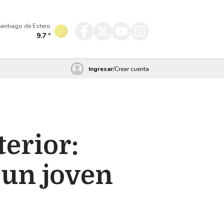
antiago de Estero
9.7
º
Ingresar
/
Crear cuenta
terior:
 un joven