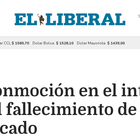
S
ar CCL:
$ 1580,70
Dolar Bolsa:
$ 1528,10
Dolar Mayorista:
$ 1439,00
onmoción en el in
l fallecimiento de
rcado