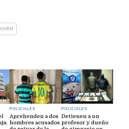
JOVEN
POLICIALES
POLICIALES
el
Aprehenden a dos
Detienen a un
ja:
hombres acusados
profesor y dueño
de privar de la
de gimnasio en