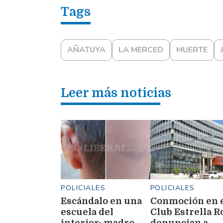
AÑATUYA
LA MERCED
MUERTE
Leer más noticias
POLICIALES
POLICIALES
Escándalo en una
Conmoción en 
escuela del
Club Estrella Ro
interior: madre
denuncian a