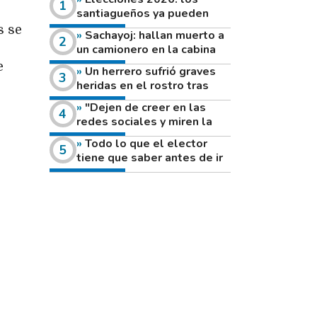
santiagueños ya pueden
consultar dónde votan este
s se
Sachayoj: hallan muerto a
domingo
un camionero en la cabina
de su vehículo a la vera de
e
Un herrero sufrió graves
un camino rural
heridas en el rostro tras
reventar el disco de una
"Dejen de creer en las
amoladora
redes sociales y miren la
heladera de sus casas": el
Todo lo que el elector
fuerte mensaje de una joven
tiene que saber antes de ir
que votó por primera vez
a votar este domingo