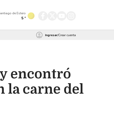
antiago de Estero
5
º
Ingresar
/
Crear cuenta
 y encontró
n la carne del