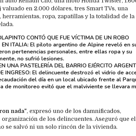
n auto Renault Clio, una moto Honda Twister, 1.60
oj valuado en 2.000 dólares, tres Smart TVs, una
 herramientas, ropa, zapatillas y la totalidad de la
lada.
LAPINTO CONTÓ QUE FUE VÍCTIMA DE UN ROBO
EN ITALIA
El piloto argentino de Alpine reveló en s
jeron pertenencias personales, entre ellas ropa y su
nte, no sufrió lesiones.
N UNA PASTELERÍA DEL BARRIO EJÉRCITO ARGEN
DE INGRESO
El delincuente destrozó el vidrio de acc
recaudación del día en un local ubicado frente al Par
ma de monitoreo evitó que el malviviente se llevara 
aron nada"
, expresó uno de los damnificados,
 organización de los delincuentes. Aseguró que el
o se salvó ni un solo rincón de la vivienda.