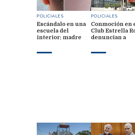
POLICIALES
POLICIALES
Escándalo en una
Conmoción en 
escuela del
Club Estrella Ro
interior: madre
denuncian a
denunció a un
directivo y DT 
docente por
abuso sexual y
golpes y cortes
encubrimiento
contra sus hijos de
7 y 11 años