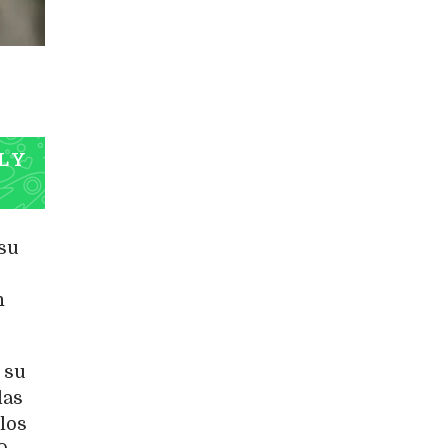
L Y
 su
n
 su
las
los