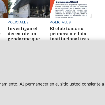
POLICIALES
POLICIALES
Investigan el
El club tomó su
c
deceso de un
primera medida
gendarme que
institucional tras
ué
sufrió un paro
las denuncias:
ene
cardíaco en el CISB
apartó al
presidente y al
entrenador
ionamiento. Al permanecer en el sitio usted consiente a
.
SUSCRIBITE
ARCHIVO
: Lic. Gustavo Eduardo Ick
CONTACTANOS
PUBLICIDAD
ro / República Argentina
AYUDA
ANUNCIÁ CON NOSO