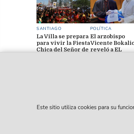
SANTIAGO
POLÍTICA
La Villa se prepara
El arzobispo
para vivir la Fiesta
Vicente Bokali
Chica del Señor de
reveló a EL
los Milagros de
LIBERAL por q
Sonia De Marco
Mailín, una de las
León XIV no vi
fiestas más
a Santiago del
convocantes.
Estero
Este sitio utiliza cookies para su func
© EL LIBERAL S.A
Director Editorial
Santiago del Este