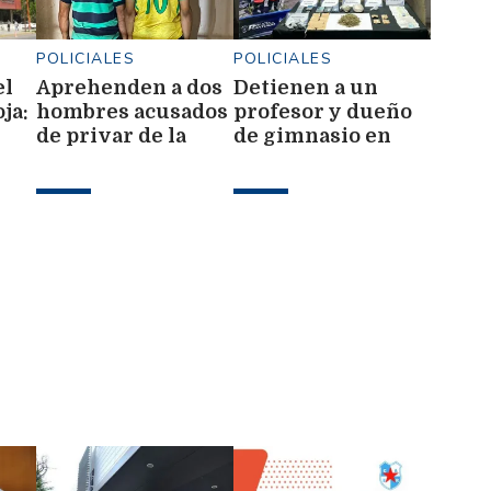
POLICIALES
POLICIALES
el
Aprehenden a dos
Detienen a un
ja:
hombres acusados
profesor y dueño
de privar de la
de gimnasio en
por
libertad a un
Frías con
menor de 13 años
marihuana y casi
$4 millones