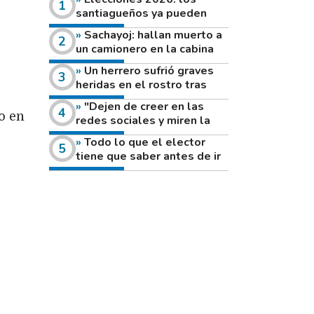
santiagueños ya pueden
consultar dónde votan este
Sachayoj: hallan muerto a
domingo
un camionero en la cabina
de su vehículo a la vera de
Un herrero sufrió graves
un camino rural
heridas en el rostro tras
reventar el disco de una
"Dejen de creer en las
amoladora
o en
redes sociales y miren la
heladera de sus casas": el
Todo lo que el elector
fuerte mensaje de una joven
tiene que saber antes de ir
que votó por primera vez
a votar este domingo