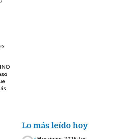
0
us
TINO
eso
que
más
Lo más leído hoy
Elecciones 2026: los