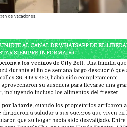
aban de vacaciones.
 UNIRTE AL CANAL DE WHATSAPP DE EL LIBERA
STAR SIEMPRE INFORMADO
iona a los vecinos de City Bell
. Una familia que
uazú durante el fin de semana largo descubrió que
 calles 26, 449 y 450, había sido completamente
 aprovecharon su ausencia para llevarse una gra
r, incluyendo incluso los alimentos del freezer.
 por la tarde
, cuando los propietarios arribaron a
se dirigieron a saludar a sus suegros que viven en 
otaron que su hogar había sido desvalijado. Entre 