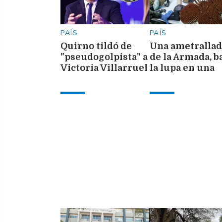
PAÍS
PAÍS
Quirno tildó de
Una ametrallad
"pseudogolpista" a
de la Armada, b
Victoria Villarruel
la lupa en una
y exigió su
causa judicial
renuncia