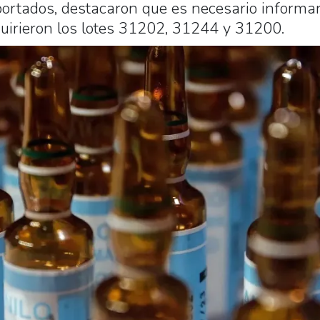
ortados, destacaron que es necesario informar
quirieron los lotes 31202, 31244 y 31200.