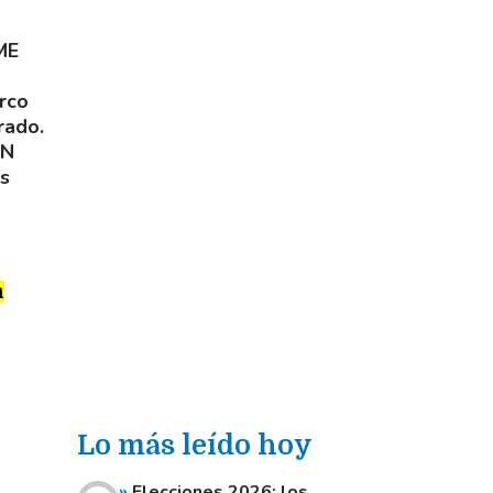
ME
rco
rado.
ON
s
n
Lo más leído hoy
Elecciones 2026: los