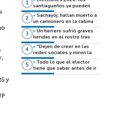
santiagueños ya pueden
consultar dónde votan este
s
Sachayoj: hallan muerto a
domingo
un camionero en la cabina
de su vehículo a la vera de
ho
Un herrero sufrió graves
un camino rural
heridas en el rostro tras
reventar el disco de una
"Dejen de creer en las
amoladora
s
redes sociales y miren la
r,
heladera de sus casas": el
Todo lo que el elector
fuerte mensaje de una joven
tiene que saber antes de ir
que votó por primera vez
a votar este domingo
5 y
UP