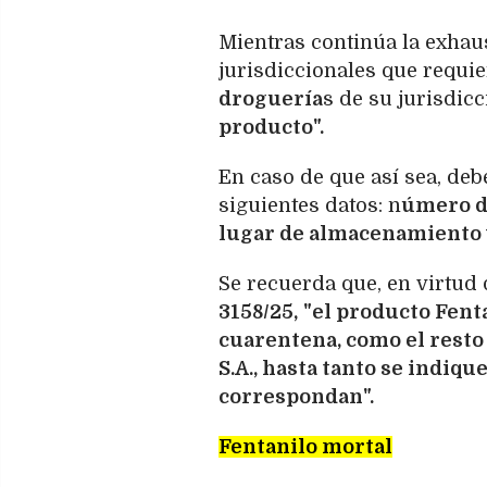
Mientras continúa la exhaust
jurisdiccionales que requie
droguería
s de su jurisdic
producto".
En caso de que así sea, deb
siguientes datos: n
úmero de
lugar de almacenamiento 
Se recuerda que, en virtud 
3158/25,
"el producto Fent
cuarentena, como el rest
S.A., hasta tanto se indiqu
correspondan".
Fentanilo mortal