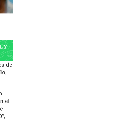
L Y
es de
lo
,
a
n el
se
",