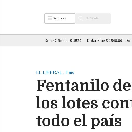
Secciones
Dolar Oficial:
$ 1520
Dolar Blue:
$ 1540,00
Dol
EL LIBERAL
.
País
Fentanilo de
los lotes co
todo el país