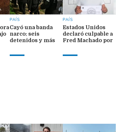
PAÍS
PAÍS
ora
Cayó una banda
Estados Unidos
ajo
narco: seis
declaró culpable a
detenidos y más
Fred Machado por
de 1.700 dosis
lavado de dinero y
secuestradas
fraude