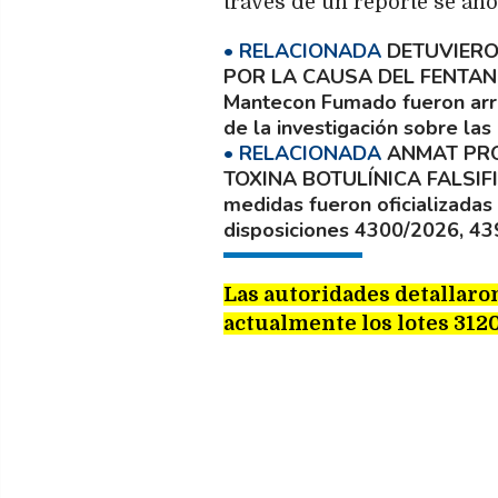
través de un reporte se an
DETUVIERO
POR LA CAUSA DEL FENTA
Mantecon Fumado fueron arre
de la investigación sobre las
ANMAT PRO
TOXINA BOTULÍNICA FALSIF
medidas fueron oficializadas 
disposiciones 4300/2026, 4
Las autoridades detallaro
actualmente los lotes 3120