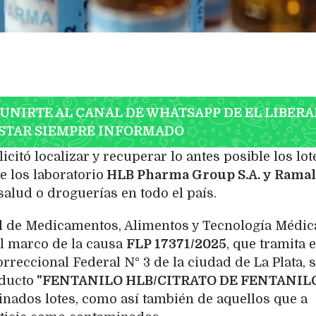
 UNIRTE AL CANAL DE WHATSAPP DE EL LIBERA
STAR SIEMPRE INFORMADO
licitó localizar y recuperar lo antes posible los lot
de los laboratorio
HLB Pharma Group S.A. y Ramal
salud o droguerías en todo el país.
l de Medicamentos, Alimentos y Tecnología Médic
el marco de la causa
FLP 17371/2025
, que tramita e
rreccional Federal N° 3 de la ciudad de La Plata, 
oducto
"FENTANILO HLB/CITRATO DE FENTANILO
nados lotes, como así también de aquellos que a