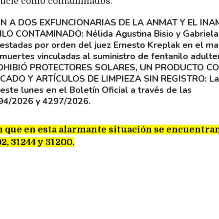
oticie como contaminados.
N A DOS EXFUNCIONARIAS DE LA ANMAT Y EL INA
NILO CONTAMINADO
Nélida Agustina Bisio y Gabriela
stadas por orden del juez Ernesto Kreplak en el ma
 muertes vinculadas al suministro de fentanilo adulte
HIBIÓ PROTECTORES SOLARES, UN PRODUCTO C
ICADO Y ARTÍCULOS DE LIMPIEZA SIN REGISTRO
La
este lunes en el Boletín Oficial a través de las
394/2026 y 4297/2026.
n que en esta alarmante situación se encuentra
2, 31244 y 31200.