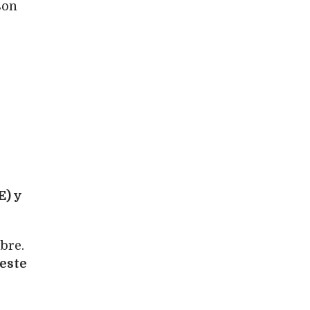
son
E) y
bre.
 este