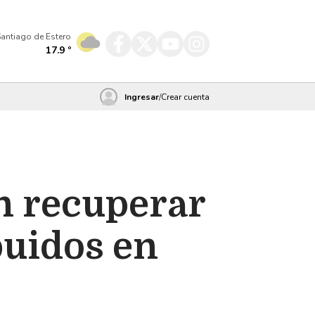
antiago de Estero
17.9
º
Ingresar
/
Crear cuenta
n recuperar
buidos en