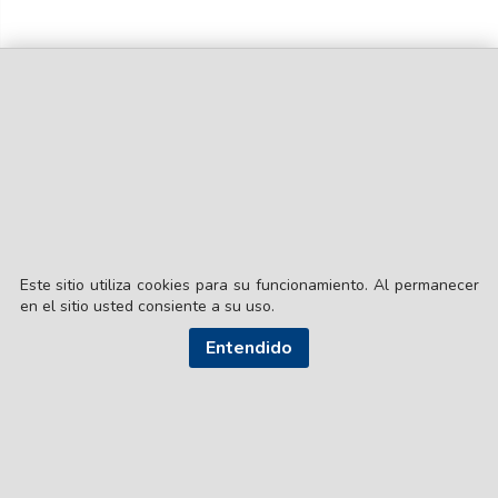
Este sitio utiliza cookies para su funcionamiento. Al permanecer
en el sitio usted consiente a su uso.
Entendido
© EL LIBERAL S.A.
Director Editorial: Lic. Gustavo Eduardo Ick
Santiago del Estero / República Argentina
SEGUI NUESTRAS REDES