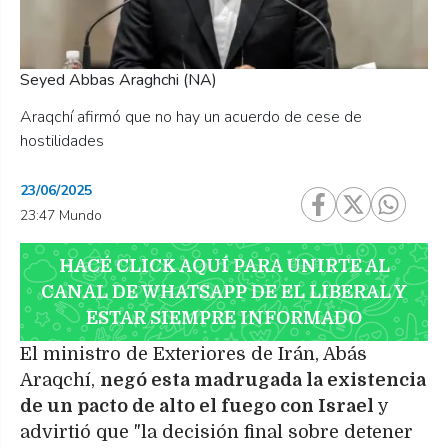
Seyed Abbas Araghchi (NA)
Araqchí afirmó que no hay un acuerdo de cese de
hostilidades
23/06/2025
23:47 Mundo
HACÉ CLICK AQUÍ PARA UNIRTE AL
CANAL DE WHATSAPP DE EL LIBERAL Y
ESTAR SIEMPRE INFORMADO
El ministro de Exteriores de Irán, Abás
Araqchí,
negó esta madrugada la existencia
de un pacto de alto el fuego con Israel
y
advirtió que "la decisión final sobre detener