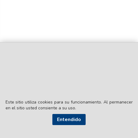
Este sitio utiliza cookies para su funcionamiento. Al permanecer
en el sitio usted consiente a su uso.
Entendido
© EL LIBERAL S.A.
Director Editorial: Lic. Gustavo Eduardo Ick