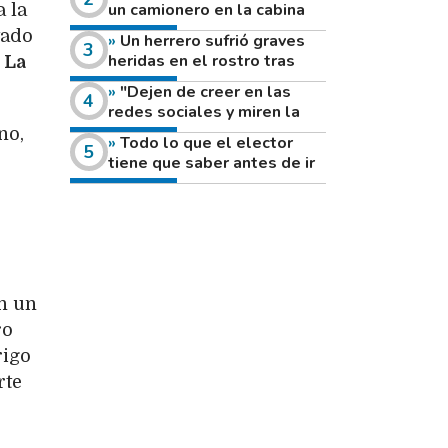
un camionero en la cabina
a la
de su vehículo a la vera de
tado
Un herrero sufrió graves
un camino rural
heridas en el rostro tras
 La
reventar el disco de una
"Dejen de creer en las
amoladora
redes sociales y miren la
heladera de sus casas": el
no,
Todo lo que el elector
fuerte mensaje de una joven
tiene que saber antes de ir
que votó por primera vez
a votar este domingo
en un
ro
rigo
rte