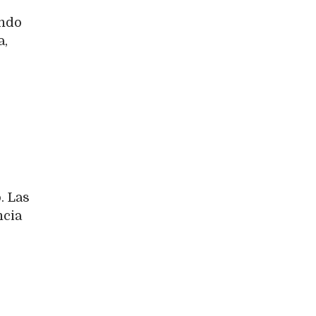
ando
a,
. Las
ncia