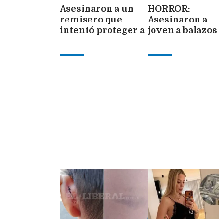
Asesinaron a un
HORROR:
remisero que
Asesinaron a
intentó proteger a
joven a balazos
una pasajera de
un descampad
dos motochorros