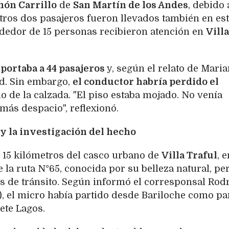
món Carrillo
de
San Martín de los Andes
, debido 
tros dos pasajeros fueron llevados también en es
ededor de 15 personas recibieron atención en
Villa
portaba a 44 pasajeros
y, según el relato de Maria
ad. Sin embargo,
el conductor habría perdido el
o de la calzada. "El piso estaba mojado. No venía
 más despacio", reflexionó.
 y la investigación del hecho
s 15 kilómetros del casco urbano de
Villa Traful
, 
e la ruta N°65, conocida por su belleza natural, pe
es de tránsito. Según informó el corresponsal Rod
), el micro había partido desde Bariloche como pa
ete Lagos.