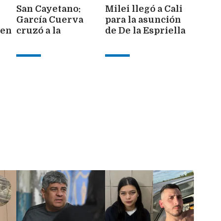
San Cayetano:
Milei llegó a Cali
García Cuerva
para la asunción
 en
cruzó a la
de De la Espriella
o
dirigencia
como presidente
política: "Hablan
de Colombia
de los pobres, pero
no están cerca"