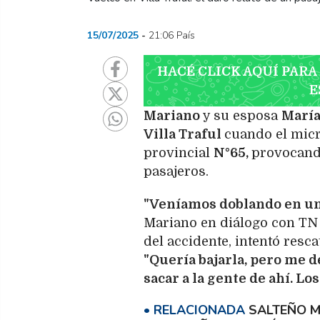
15/07/2025
21:06 País
HACÉ CLICK AQUÍ PARA
E
Mariano
y su esposa
María
Villa Traful
cuando el micr
provincial
N°65,
provocand
pasajeros.
"Veníamos doblando en una
Mariano en diálogo con TN 
del accidente, intentó resca
"Quería bajarla, pero me d
sacar a la gente de ahí. Lo
SALTEÑO M