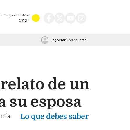
antiago de Estero
17.2
º
Ingresar
/
Crear cuenta
 relato de un
 a su esposa
ncia
Lo que debes saber