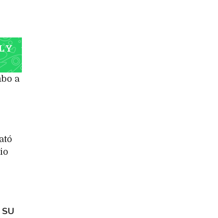
L Y
mbo a
lató
io
 SU