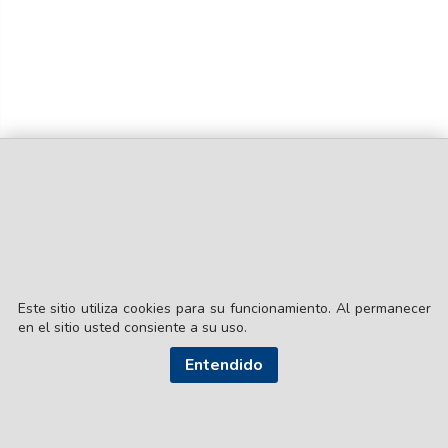
Este sitio utiliza cookies para su funcionamiento. Al permanecer
en el sitio usted consiente a su uso.
© EL LIBERAL S.A.
Entendido
Director Editorial: Lic. Gustavo Eduardo Ick
Santiago del Estero / República Argentina
SEGUI NUESTRAS REDES