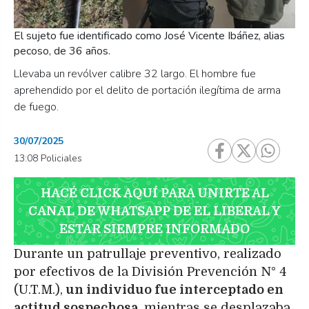
El sujeto fue identificado como José Vicente Ibáñez, alias
pecoso, de 36 años.
Llevaba un revólver calibre 32 largo. El hombre fue
aprehendido por el delito de portación ilegítima de arma
de fuego.
30/07/2025
13:08 Policiales
HACÉ CLICK AQUÍ PARA UNIRTE AL
CANAL DE WHATSAPP DE EL LIBERAL Y
ESTAR SIEMPRE INFORMADO
Durante un patrullaje preventivo, realizado
por efectivos de la División Prevención N° 4
(U.T.M.),
un individuo fue interceptado en
actitud sospechosa
, mientras se desplazaba