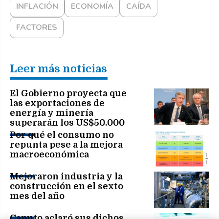
INFLACIÓN
ECONOMÍA
CAÍDA
FACTORES
Leer más noticias
El Gobierno proyecta que
las exportaciones de
energía y minería
superarán los US$50.000
millones en 2030
Por qué el consumo no
repunta pese a la mejora
macroeconómica
Mejoraron industria y la
construcción en el sexto
mes del año
Caputo aclaró sus dichos