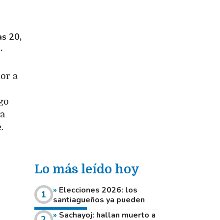
as 20,
.
or a
go
ta
.
Lo más leído hoy
Elecciones 2026: los
santiagueños ya pueden
consultar dónde votan este
Sachayoj: hallan muerto a
domingo