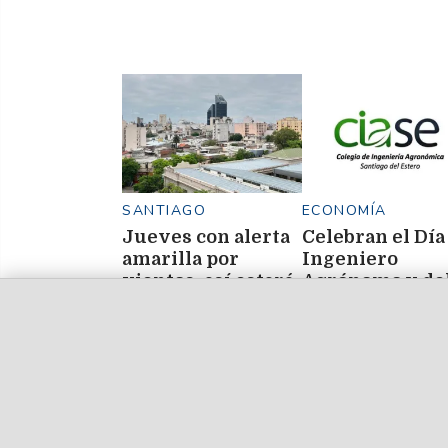
SANTIAGO
ECONOMÍA
Jueves con alerta
Celebran el Día
amarilla por
Ingeniero
vientos: así estará
Agrónomo y de
el tiempo este 6 de
Veterinario
agosto en Santiago
del Estero