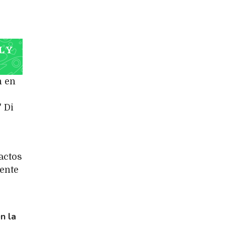
L Y
n en
" Di
 actos
iente
n la