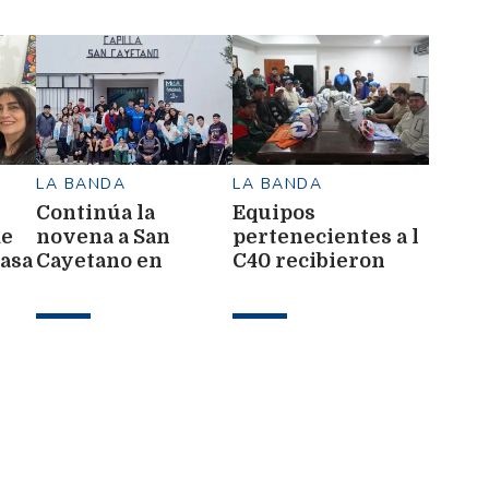
LA BANDA
LA BANDA
Continúa la
Equipos
de
novena a San
pertenecientes a l
Casa
Cayetano en
C40 recibieron
capilla Villa Rojas
camisetas y
pelotas