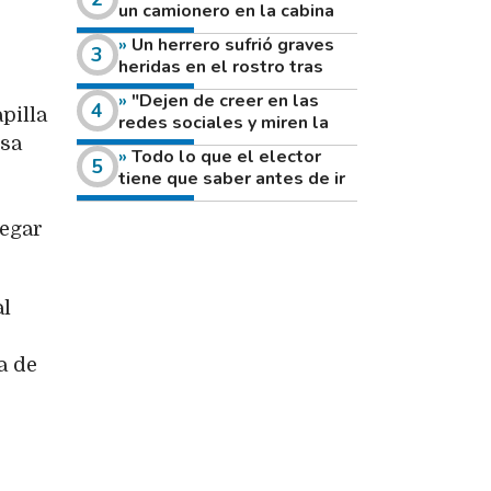
un camionero en la cabina
de su vehículo a la vera de
Un herrero sufrió graves
un camino rural
heridas en el rostro tras
reventar el disco de una
"Dejen de creer en las
amoladora
pilla
redes sociales y miren la
heladera de sus casas": el
esa
Todo lo que el elector
fuerte mensaje de una joven
tiene que saber antes de ir
que votó por primera vez
a votar este domingo
legar
al
a de