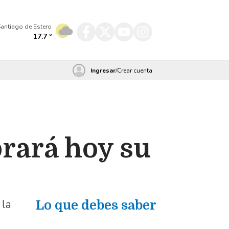
antiago de Estero
17.7
º
Ingresar
/
Crear cuenta
brará hoy su
 la
Lo que debes saber