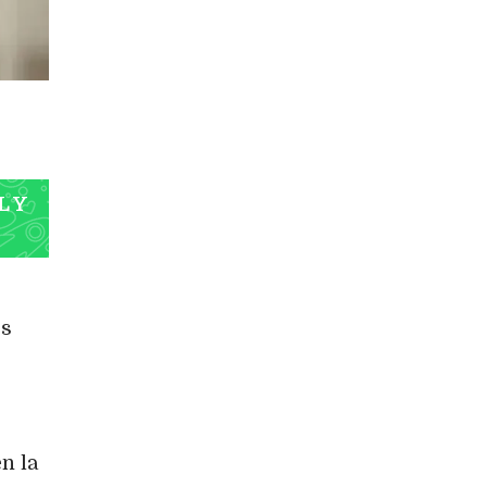
L Y
os
n la