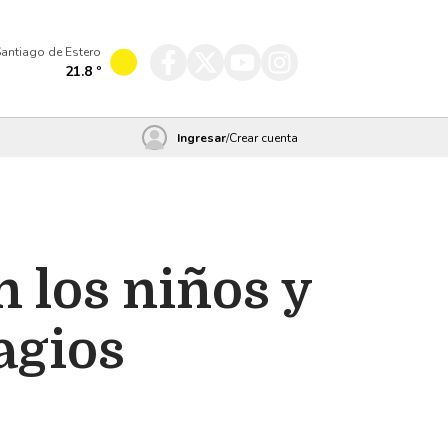
antiago de Estero
21.8
º
Ingresar
/
Crear cuenta
n los niños y
agios