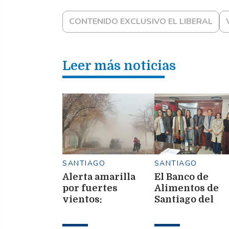
CONTENIDO EXCLUSIVO EL LIBERAL
Leer más noticias
SANTIAGO
SANTIAGO
Alerta amarilla
El Banco de
por fuertes
Alimentos de
vientos:
Santiago del
recomiendan no
Estero lanza su
ingresar al Parque
Almuerzo