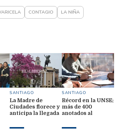
VARICELA
CONTAGIO
LA NIÑA
SANTIAGO
SANTIAGO
La Madre de
Récord en la UNSE:
Ciudades florece y
más de 400
anticipa la llegada
anotados al
de la primavera
programa de
con postales en
ingreso sin