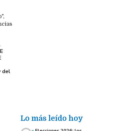
",
ncias
A
SE
E
y del
Lo más leído hoy
Elecciones 2026: los