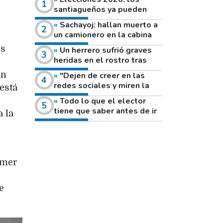
santiagueños ya pueden
consultar dónde votan este
Sachayoj: hallan muerto a
domingo
un camionero en la cabina
de su vehículo a la vera de
os
Un herrero sufrió graves
un camino rural
heridas en el rostro tras
reventar el disco de una
on
"Dejen de creer en las
amoladora
redes sociales y miren la
está
heladera de sus casas": el
Todo lo que el elector
fuerte mensaje de una joven
tiene que saber antes de ir
 la
que votó por primera vez
a votar este domingo
imer
e