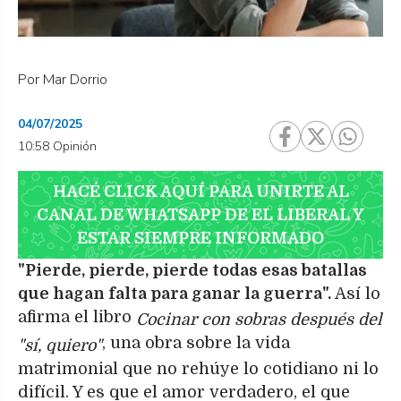
Por Mar Dorrio
04/07/2025
10:58 Opinión
HACÉ CLICK AQUÍ PARA UNIRTE AL
CANAL DE WHATSAPP DE EL LIBERAL Y
ESTAR SIEMPRE INFORMADO
"Pierde, pierde, pierde todas esas batallas
que hagan falta para ganar la guerra".
Así lo
afirma el libro
Cocinar con sobras después del
, una obra sobre la vida
"sí, quiero"
matrimonial que no rehúye lo cotidiano ni lo
difícil. Y es que el amor verdadero, el que